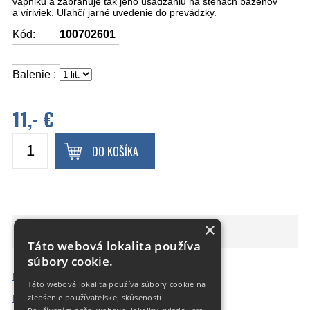
vápniku a zabraňuje tak jeho usádzaniu na stenách bazénov
a víriviek. Uľahčí jarné uvedenie do prevádzky.
Kód:
100702601
Balenie :
11,- €
DO KOŠÍKA
Zazimovací roztok
×
Táto webová lokalita používa
súbory cookie.
Etiketa
Táto webová lokalita používa súbory cookie na
zlepšenie používateľskej skúsenosti.
Bezpečnostný list