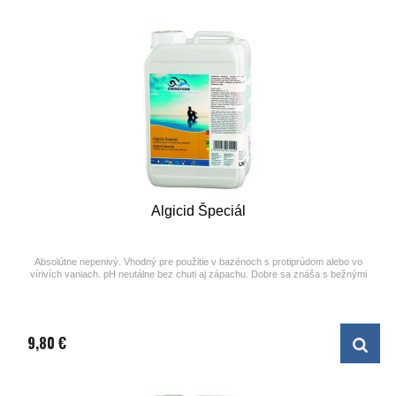
Algicid Špeciál
Absolútne nepenivý. Vhodný pre použitie v bazénoch s protiprúdom alebo vo
vírivích vaniach. pH neutálne bez chuti aj zápachu. Dobre sa znáša s bežnými
prostriedkami na údržbu bazénovej vody.
9,80 €