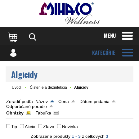
MENU
KATEGÓRIE
Algicidy
Úvod
Čistenie a dezinfekcia
Algicidy
Zoradiť podľa:
Názov
Cena
Dátum pridania
Odporúčané poradie
Obrázky
Tabuľka
Tip
Akcia
Zľava
Novinka
Zobrazené produkty
1 - 3
z celkových
3