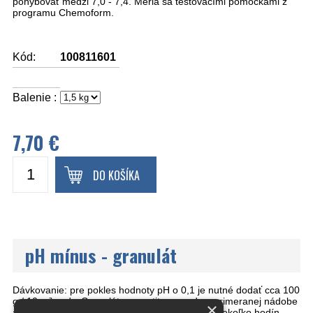
pohybovať medzi 7,0 - 7,4. Meria sa testovacími pomôckami z
programu Chemoform.
Kód:
100811601
Balenie :
7,70 €
DO KOŠÍKA
pH mínus - granulát
Dávkovanie: pre pokles hodnoty pH o 0,1 je nutné dodať cca 100
g / 10 m³ vody. Granulát rozpustite vo vode v primeranej nádobe
×
a rovnomerne vylievajte na vodnú plochu. Za niekoľko hodín